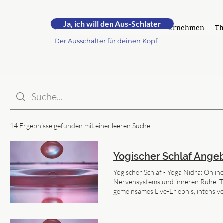
RUHE.
Ja, ich will den Aus-Schlater
by Andrea -
Start
Für Dich
Für Unternehmen
T
Der Ausschalter für deinen Kopf
14 Ergebnisse gefunden mit einer leeren Suche
Yogischer Schlaf Angeb
Yogischer Schlaf - Yoga Nidra: Onlin
Nervensystems und inneren Ruhe. Tr
gemeinsames Live-Erlebnis, intensiv
Regeneration, die zu deinem Leben
Gemeinsam abschalten. Einmal im Mon
via Zoom. Gratis Event 2 Online-Pro