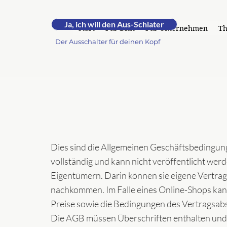
RUHE.
Ja, ich will den Aus-Schlater
by Andrea -
Start
Für Dich
Für Unternehmen
T
Der Ausschalter für deinen Kopf
Dies sind die Allgemeinen Geschäftsbedingunge
vollständig und kann nicht veröffentlicht we
Eigentümern. Darin können sie eigene Vertrag
nachkommen. Im Falle eines Online-Shops kann 
Preise sowie die Bedingungen des Vertragsab
Die AGB müssen Überschriften enthalten und 