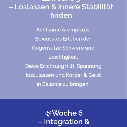
– Loslassen & innere Stabilität
finden
Achtsame Atempraxis.
Bewusstes Erleben der
Gegensätze Schwere und
Leichtigkeit.
Diese Erfahrung hilft, Spannung
loszulassen und Körper & Geist
in Balance zu bringen.
🌿Woche 6
– Integration &