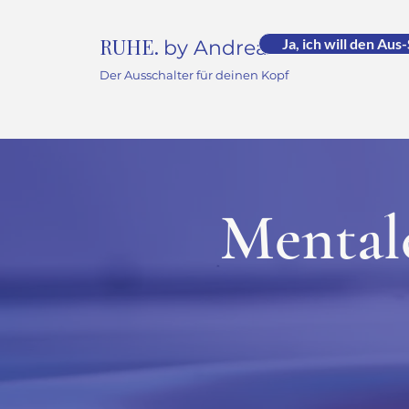
RUHE.
Ja, ich will den Aus
by Andrea -
Der Ausschalter für deinen Kopf
Mentale