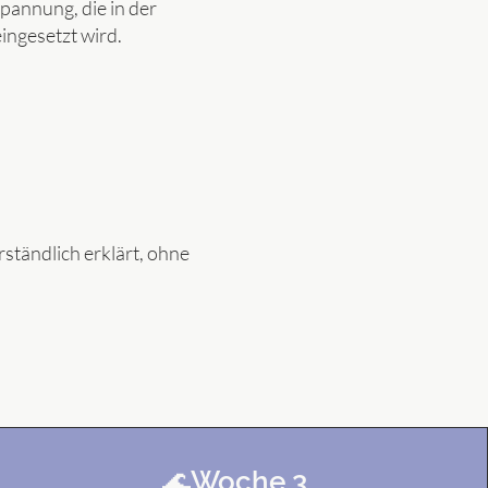
pannung, die in der
ingesetzt wird.
rständlich erklärt, ohne
🌊Woche 3