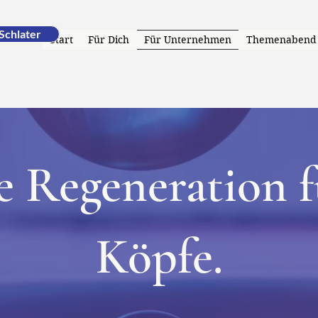
-Schlater
Start
Für Dich
Für Unternehmen
Themenabend
 Regeneration f
Köpfe.