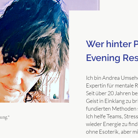
Wer hinter 
Evening Res
Ich bin Andrea Umsehe
Expertin für mentale 
Seit über 20 Jahren b
Geist in Einklang zu br
fundierten Methoden s
Ich helfe Teams, Stres
ung.“
wieder Energie zu fin
ohne Esoterik, aber m