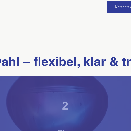
Kennenl
hl – flexibel, klar & 
2