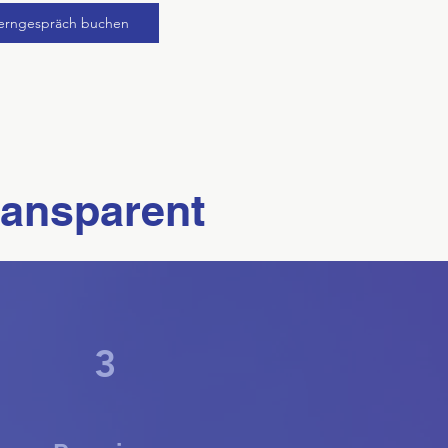
erngespräch buchen
transparent
3