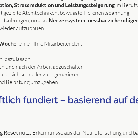
tion, Stressreduktion und Leistungssteigerung
im Berufs
t gezielte Atemtechniken, bewusste Tiefenentspannung
eitsübungen, um das
Nervensystem messbar zu beruhige
g wieder aufzubauen.
o Woche
lernen Ihre Mitarbeitenden:
n loszulassen
n und nach der Arbeit abzuschalten
und sich schneller zu regenerieren
und Belastung umzugehen
lich fundiert – basierend auf 
g Reset
nutzt Erkenntnisse aus der Neuroforschung und ba