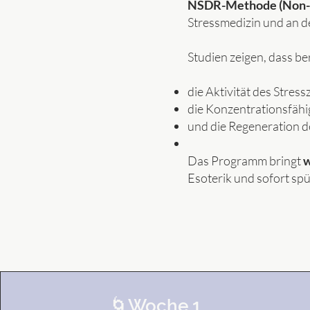
NSDR-Methode (Non-S
Stressmedizin und an d
Studien zeigen, dass be
die Aktivität des Stres
die Konzentrationsfähi
und die Regeneration 
Das Programm bringt
w
Esoterik und sofort spü
🌀Woche 1