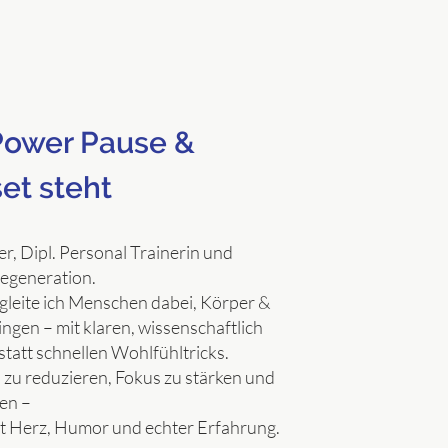
Power Pause &
et steht
r, Dipl. Personal Trainerin und
Regeneration.
egleite ich Menschen dabei, Körper &
ingen – mit klaren, wissenschaftlich
tatt schnellen Wohlfühltricks.
s zu reduzieren, Fokus zu stärken und
den –
it Herz, Humor und echter Erfahrung.