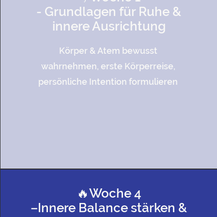
- Grundlagen für Ruhe &
innere Ausrichtung
Körper & Atem bewusst
wahrnehmen, erste Körperreise,
persönliche Intention formulieren
🔥Woche 4
–Innere Balance stärken &