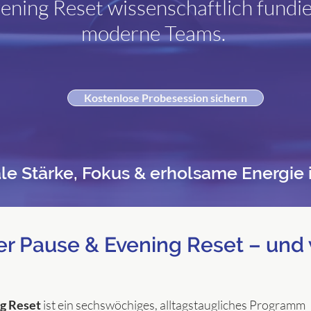
ning Reset wissenschaftlich fundie
moderne Teams.
Kostenlose Probesession sichern
e Stärke, Fokus & erholsame Energie i
er Pause & Evening Reset – und
g Reset
ist ein sechswöchiges, alltagstaugliches Programm