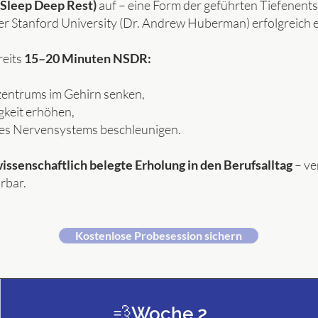
leep Deep Rest)
auf – eine Form der geführten Tiefenents
er Stanford University (Dr. Andrew Huberman) erfolgreich e
reits
15–20 Minuten NSDR:
szentrums im Gehirn senken,
gkeit erhöhen,
des Nervensystems beschleunigen.
issenschaftlich belegte Erholung in den Berufsalltag
– ve
rbar.
Kostenlose Probesession sichern
💨Woche 2