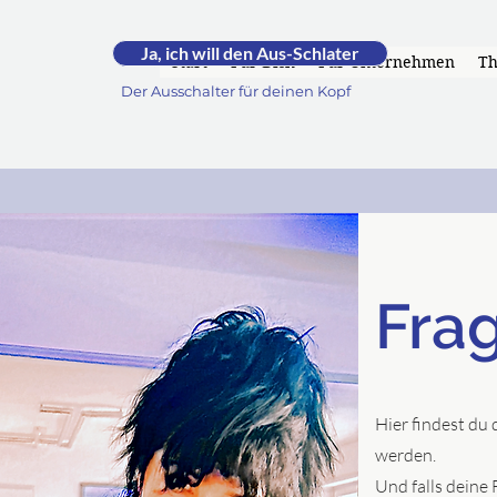
RUHE.
Ja, ich will den Aus-Schlater
by Andrea -
Start
Für Dich
Für Unternehmen
T
Der Ausschalter für deinen Kopf
Fra
Hier findest du 
werden.
Und falls deine 