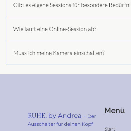
Schlafproblemen Autoimmunerkrankungen Erschöpfung Angs
Gibt es eigene Sessions für besondere Bedürfni
(sanft & leicht) Schwangeren Kindern (angepasste Sessions)
wirkungsvolle Ergänzung sein. Für spezielle Themen bitte e
Ja. Ich biete individuelle Anpassungen für Schmerzpatien
an. Am besten kurz über das Kontaktformular anfragen – ic
Wie läuft eine Online-Session ab?
Ganz entspannt: Du klickst auf den Zoom-Link Du brauchst
sitzt bequem Ich leite dich Schritt für Schritt durch die 
Muss ich meine Kamera einschalten?
loslassen.
Nein. Du kannst komplett anonym teilnehmen, wenn du möc
sicherer.
Menü
RUHE.
by Andrea -
Der
Ausschalter für deinen Kopf
Start