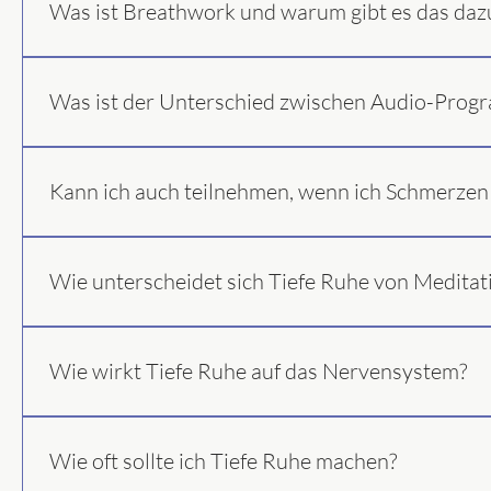
Was ist Breathwork und warum gibt es das daz
Breathwork ist sanfte Atemarbeit. Sie unterstützt dich dabe
bleiben.
Was ist der Unterschied zwischen Audio-Prog
Audio-Programm: Kurz, flexibel, jederzeit hörbar. Online-Kur
auf deine Bedürfnisse abgestimmt.
Kann ich auch teilnehmen, wenn ich Schmerzen
Ja. Tiefe-Ruhe-Sessions sind besonders für Menschen geeign
ganze Zeit entspannt.
Wie unterscheidet sich Tiefe Ruhe von Meditat
Meditation fordert dich geistig – du sitzt aufrecht und beoba
loslassen. Viele Menschen, denen Meditation schwerfällt, f
Wie wirkt Tiefe Ruhe auf das Nervensystem?
Sie aktiviert den Parasympathikus – deinen Regenerationsne
Blutdruck sinken Stresshormone gehen runter Gehirnwellen
Wie oft sollte ich Tiefe Ruhe machen?
den inneren Reset-Knopf.