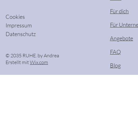
Für dich
Cookies
Für Untern
Impressum
Datenschutz
Angebote
FAQ
© 2035 RUHE. by Andrea
Erstellt mit
Wix.com
Blog