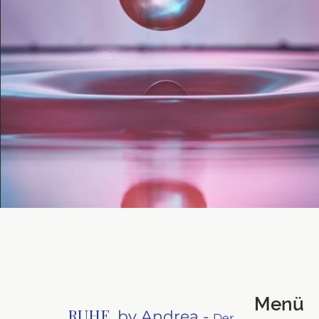
Menü
RUHE.
by Andrea -
Der