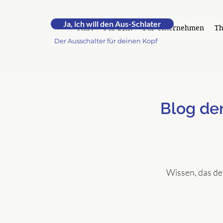
RUHE.
Ja, ich will den Aus-Schlater
by Andrea -
Start
Für Dich
Für Unternehmen
T
Der Ausschalter für deinen Kopf
Blog de
Wissen, das de