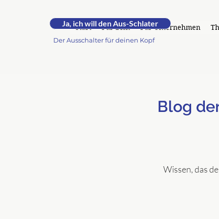
RUHE.
Ja, ich will den Aus-Schlater
by Andrea -
Start
Für Dich
Für Unternehmen
T
Der Ausschalter für deinen Kopf
Blog de
Wissen, das de