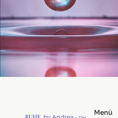
Menü
RUHE.
by Andrea -
Der